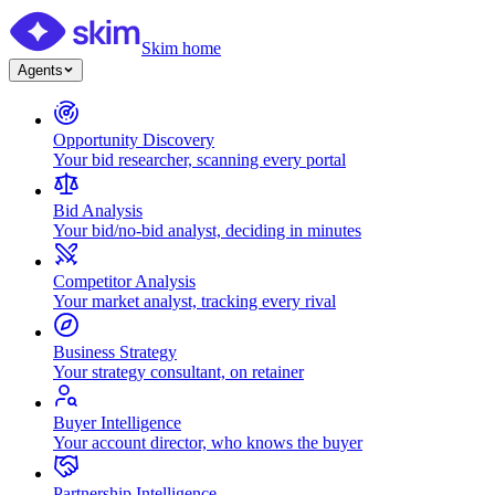
Skim home
Agents
Opportunity Discovery
Your bid researcher, scanning every portal
Bid Analysis
Your bid/no-bid analyst, deciding in minutes
Competitor Analysis
Your market analyst, tracking every rival
Business Strategy
Your strategy consultant, on retainer
Buyer Intelligence
Your account director, who knows the buyer
Partnership Intelligence