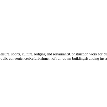
eisure, sports, culture, lodging and restaurants
Construction work for bui
 public conveniences
Refurbishment of run-down buildings
Building inst