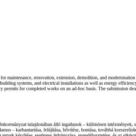
 for maintenance, renovation, extension, demolition, and modernisation 
, building systems, and electrical installations as well as energy efficie
ncy permits for completed works on an ad-hoc basis. The submission dea
Önkormányzat tulajdonában álló ingatlanok – különösen intézmények, szo
lamos – karbantartása, felújítása, bővítése, bontása, továbbá korszerűsíté
a tervek készítése, esetleges átdolgozása, engedélyeztetése, és az elk