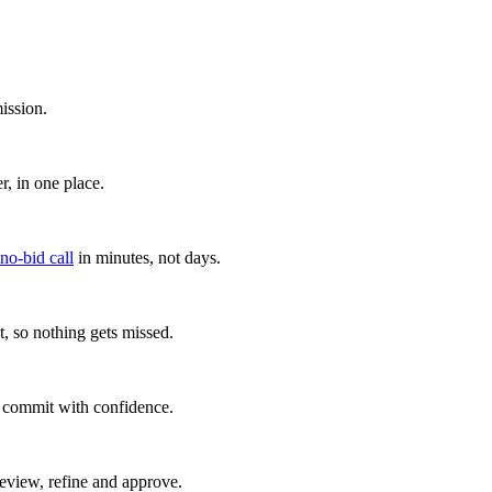
ission.
, in one place.
 no-bid call
in minutes, not days.
, so nothing gets missed.
u commit with confidence.
eview, refine and approve.