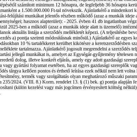
lépésétől számított minimum 12 hónapra, de legfeljebb 36 hónapra kerül 
anként a 1.500.000.000 Ft-tal növekszik. Ajánlatkérő a mindenkori ker
rtási-felújítási munkákat jelentős részben működő (azaz a munkák ideje a
nnyiségei; hasznos alapterület): - 2025. évben 41 db ingatlanban vég
k közül 2025-ben a működő (azaz a munkák ideje alatt is üzemelő) int
 aktuális listája a szerződés mellékletét képezi. (A teljesítésbe bevont
ekezdés a) pontja szeirnti módosításnak minősül.) Ajánlatkérő az egyes
odásokban 10 % tartalékkeret kerülhet kikötésre a keretszerződésben sz
elléklete tartalmazza. Ajánlatkérő jogosult megrendelni a szerződés tel
artási jellegű munkákat is, amelyet az Egységár-gyűjtemény tételesen 
edetű dolog, illetve konkrét eljárás, amely egy adott gazdasági szereplő
a vagy gyártási folyamat esetében, ha az egyes gazdasági szereplők vag
dés tárgya kellően pontos és érthető leírása ezek nélkül nem lett volna 
 létesítmény, termék vagy szolgáltatás olyan meghatározó műszaki para
rő a 235/2024. (VIII. 8.) Korm. rendelet 13. § (1) bek. g) pontja alapján
tosítani (külön kezelési vagy más jogcímen érvényesített költség nélkül).
.