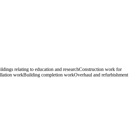
ldings relating to education and research
Construction work for
allation work
Building completion work
Overhaul and refurbishment