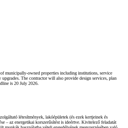
of municipally-owned properties including institutions, service
ncy upgrades. The contractor will also provide design services, plan
dline is 20 July 2026.
lgáltató létesítmények, lakóépületek (és ezek kertjeinek és
se – az energetikai korszerűsítést is ideértve. Kivitelező feladatát
észült munkák használatba vételi engedélyének megszerzésében való