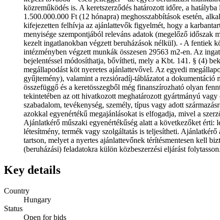
közreműködés is. A keretszerződés határozott időre, a hatályba 
1.500.000.000 Ft (12 hónapra) meghosszabbítások esetén, alkalm
kifejezetten felhívja az ajánlattevők figyelmét, hogy a karbanta
menyisége szempontjából releváns adatok (megelőző időszak me
kezelt ingatlanokban végzett beruházások nélkül). - A fentie
intézményben végzett munkák összesen 29563 m2-en. Az ingatlanok
bejelentéssel módosíthatja, bővítheti, mely a Kbt. 141. § (4) b
megállapodást köt nyeretes ajánlattevővel. Az egyedi megállap
gyűjtemény), valamint a rezsióradíj-táblázatot a dokumentáció m
összefüggő és a keretösszegből még finanszírozható olyan fennt
tekintetében az ott hivatkozott meghatározott gyártmányú vagy er
szabadalom, tevékenység, személy, típus vagy adott származásr
azokkal egyenértékű megajánlásokat is elfogadja, mivel a szerző
Ajánlatkérő műszaki egyenértékűség alatt a következőket érti:
létesítmény, termék vagy szolgáltatás is teljesítheti. Ajánlatké
tartson, melyet a nyertes ajánlattevőnek térítésmentesen kell biz
(beruházási) feladatokra külön közbeszerzési eljárást folytasson
Key details
Country
Hungary
Status
Open for bids