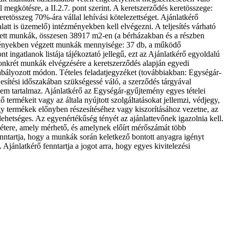
megkötésre, a II.2.7. pont szerint. A keretszerződés keretösszege:
etösszeg 70%-ára vállal lehívási kötelezettséget. Ajánlatkérő
latt is üzemelő) intézményekben kell elvégezni. A teljesítés várható
zett munkák, összesen 38917 m2-en (a bérházakban és a részben
ézményekben végzett munkák mennyisége: 37 db, a működő
 ingatlanok listája tájékoztató jellegű, ezt az Ajánlatkérő egyoldalú
 konkrét munkák elvégzésére a keretszerződés alapján egyedi
abályozott módon. Tételes feladatjegyzéket (továbbiakban: Egységár-
jesítési időszakában szükségessé váló, a szerződés tárgyával
nem tartalmaz. Ajánlatkérő az Egységár-gyűjtemény egyes tételei
 termékeit vagy az általa nyújtott szolgáltatásokat jellemzi, védjegy,
y termékek előnyben részesítéséhez vagy kiszorításához vezetne, az
lehetséges. Az egyenértékűség tényét az ajánlattevőnek igazolnia kell.
métere, amely mérhető, és amelynek előírt mérőszámát több
 fenntartja, hogy a munkák során keletkező bontott anyagra igényt
 Ajánlatkérő fenntartja a jogot arra, hogy egyes kivitelezési