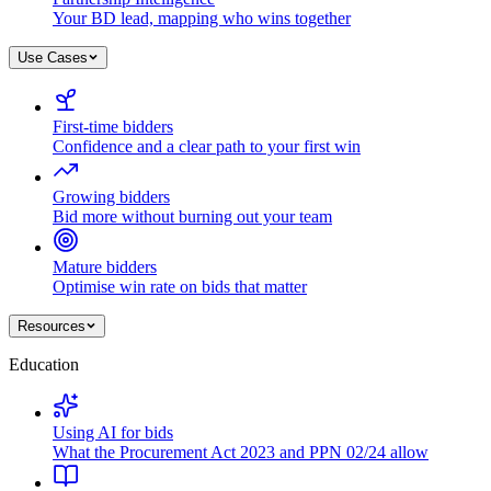
Your BD lead, mapping who wins together
Use Cases
First-time bidders
Confidence and a clear path to your first win
Growing bidders
Bid more without burning out your team
Mature bidders
Optimise win rate on bids that matter
Resources
Education
Using AI for bids
What the Procurement Act 2023 and PPN 02/24 allow