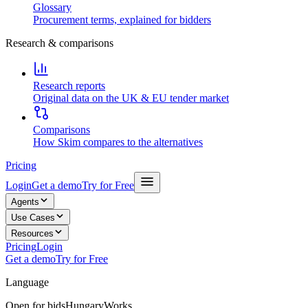
Glossary
Procurement terms, explained for bidders
Research & comparisons
Research reports
Original data on the UK & EU tender market
Comparisons
How Skim compares to the alternatives
Pricing
Login
Get a demo
Try for Free
Agents
Use Cases
Resources
Pricing
Login
Get a demo
Try for Free
Language
Open for bids
Hungary
Works