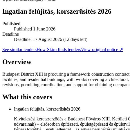
Ingatlan felújítás, korszerűsítés 2026
Published
Published
1 June 2026
Deadline
Deadline: 17 August 2026 (12 days left)
See similar tenders
How Skim finds tenders
View original notice ↗
Overview
Budapest District XIII is procuring a framework construction contract
facilities, and residential buildings, with works covering architectural
revisions, permitting coordination, and support for obtaining occupa
What this covers
Ingatlan felújítás, korszerűsítés 2026
Kivitelezési keretszerződés a Budapest Főváros XIII. Kerületi 
udvarainak) – elsősorban építészeti, épületgépészeti és épületvil
képezi továbbá – eseti jelleggel – az egyes beruházási munkákr