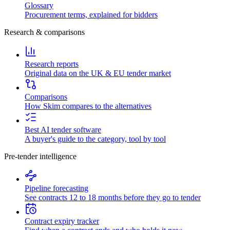
Glossary
Procurement terms, explained for bidders
Research & comparisons
Research reports
Original data on the UK & EU tender market
Comparisons
How Skim compares to the alternatives
Best AI tender software
A buyer's guide to the category, tool by tool
Pre-tender intelligence
Pipeline forecasting
See contracts 12 to 18 months before they go to tender
Contract expiry tracker