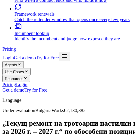
Find when a contract ends and who holds it now
Framework renewals
Catch the re-tender window that opens once every few years
Incumbent lookup
Identify the incumbent and judge how exposed they are
Pricing
Login
Get a demo
Try for Free
Agents
Use Cases
Resources
Pricing
Login
Get a demo
Try for Free
Language
Under evaluation
Bulgaria
Works
€2,130,382
„Текущ ремонт на тротоарни настилки 
за 2026 г. – 2027 г.“ по обособени позици