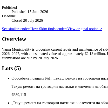
Published
Published
15 June 2026
Deadline
Closed 20 July 2026
See similar tenders
How Skim finds tenders
View original notice ↗
Overview
Varna Municipality is procuring current repair and maintenance of side
2026–2027, with an estimated value of approximately €2.13 million. 
submissions are due by 20 July 2026.
Lots (5)
Обособена позиция №1: „Текущ ремонт на тротоарни насти
Текущ ремонт на тротоарни настилки и елементи на обзаве
€639,115
„Текущ ремонт на тротоарни настилки и елементи на обза