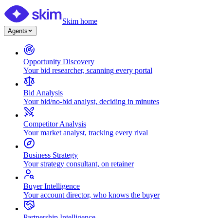
Skim home
Agents
Opportunity Discovery
Your bid researcher, scanning every portal
Bid Analysis
Your bid/no-bid analyst, deciding in minutes
Competitor Analysis
Your market analyst, tracking every rival
Business Strategy
Your strategy consultant, on retainer
Buyer Intelligence
Your account director, who knows the buyer
Partnership Intelligence