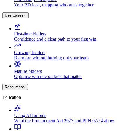
Your BD lead, mapping who wins together
Use Cases
First-time bidders
Confidence and a clear path to your first win
Growing bidders
Bid more without burning out your team
Mature bidders
Optimise win rate on bids that matter
Resources
Education
Using AI for bids
What the Procurement Act 2023 and PPN 02/24 allow