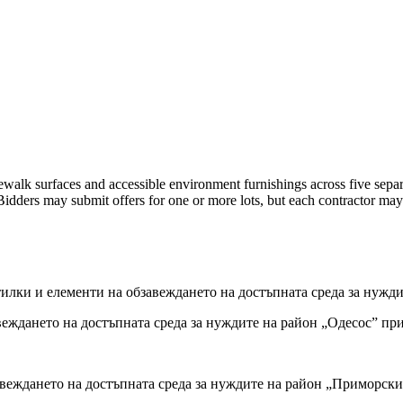
walk surfaces and accessible environment furnishings across five separat
Bidders may submit offers for one or more lots, but each contractor m
лки и елементи на обзавеждането на достъпната среда за нуждит
ждането на достъпната среда за нуждите на район „Одесос” при 
веждането на достъпната среда за нуждите на район „Приморски”