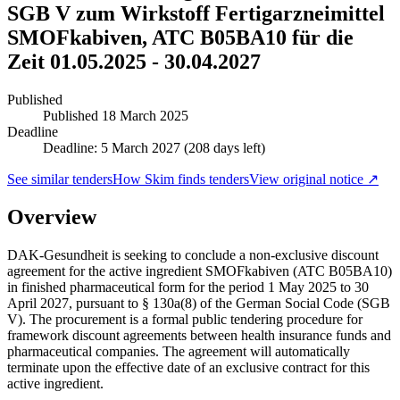
SGB V zum Wirkstoff Fertigarzneimittel
SMOFkabiven, ATC B05BA10 für die
Zeit 01.05.2025 - 30.04.2027
Published
Published
18 March 2025
Deadline
Deadline: 5 March 2027 (208 days left)
See similar tenders
How Skim finds tenders
View original notice ↗
Overview
DAK-Gesundheit is seeking to conclude a non-exclusive discount
agreement for the active ingredient SMOFkabiven (ATC B05BA10)
in finished pharmaceutical form for the period 1 May 2025 to 30
April 2027, pursuant to § 130a(8) of the German Social Code (SGB
V). The procurement is a formal public tendering procedure for
framework discount agreements between health insurance funds and
pharmaceutical companies. The agreement will automatically
terminate upon the effective date of an exclusive contract for this
active ingredient.