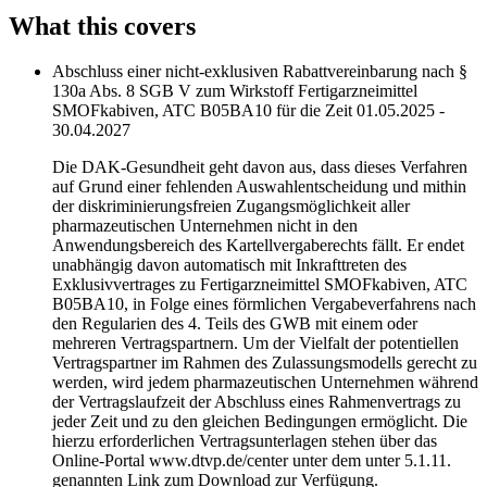
What this covers
Abschluss einer nicht-exklusiven Rabattvereinbarung nach §
130a Abs. 8 SGB V zum Wirkstoff Fertigarzneimittel
SMOFkabiven, ATC B05BA10 für die Zeit 01.05.2025 -
30.04.2027
Die DAK-Gesundheit geht davon aus, dass dieses Verfahren
auf Grund einer fehlenden Auswahlentscheidung und mithin
der diskriminierungsfreien Zugangsmöglichkeit aller
pharmazeutischen Unternehmen nicht in den
Anwendungsbereich des Kartellvergaberechts fällt. Er endet
unabhängig davon automatisch mit Inkrafttreten des
Exklusivvertrages zu Fertigarzneimittel SMOFkabiven, ATC
B05BA10, in Folge eines förmlichen Vergabeverfahrens nach
den Regularien des 4. Teils des GWB mit einem oder
mehreren Vertragspartnern. Um der Vielfalt der potentiellen
Vertragspartner im Rahmen des Zulassungsmodells gerecht zu
werden, wird jedem pharmazeutischen Unternehmen während
der Vertragslaufzeit der Abschluss eines Rahmenvertrags zu
jeder Zeit und zu den gleichen Bedingungen ermöglicht. Die
hierzu erforderlichen Vertragsunterlagen stehen über das
Online-Portal www.dtvp.de/center unter dem unter 5.1.11.
genannten Link zum Download zur Verfügung.