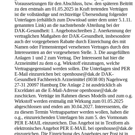
Voraussetzungen für den Abschluss, bzw. den späteren Beitritt
zu den erstmals am 01.05.2025 in Kraft tretenden Verträgen
ist die vollständige und rechtzeitige Übersendung folgender
Unterlagen (erhältlich zum Download unter dem unter 5.1.11.
genannten Link) an die nachstehende Abteilung bei der
DAK-Gesundheit: 1. Angebotsschreiben 2. Anerkennung der
vertraglichen Maßgaben der DAK-Gesundheit, insbesondere
auch der vorgegebenen Rabatte durch Einreichung des mit
Namen oder Firmenstempel versehenen Vertrages durch den
Interessenten an der vorgesehenen Stelle. 3. Die ausgefüllten
Anlagen 1 und 2 zum Vertrag. Der Interessent hat hier die
Arzneimittel zu dem o.g. Wirkstoff einzutragen, welche
Vertragsgegenstand werden sollen. Die Unterlagen sind PER
E-Mail einzureichen bei: openhouse@dak.de DAK-
Gesundheit Fachbereich Arzneimittel (0038 00) Nagelsweg
27-31 20097 Hamburg Die Anlage 2 ist ausdrücklich als
Exceldatei an die E-Mail-Adresse openhouse@dak.de
zuschicken. Verträge im Rahmen dieses Modells und zum o.g.
Wirkstoff werden erstmalig mit Wirkung zum 01.05.2025
abgeschlossen und enden am 30.04.2027. Interessenten, die
zu diesem Termin Vertragspartner werden wollen, haben die
o.g., einzureichenden Unterlagen bis zum 5. des Vormonats
PER E-MAIL einzureichen. Das Angebot ist in Textform als
elektronisches Angebot PER E-MAIL bei openhouse@dak.de
einzureichen. Die Einreichung des Angebotes per Post ist in