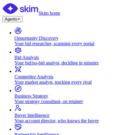
Skim home
Agents
Opportunity Discovery
Your bid researcher, scanning every portal
Bid Analysis
Your bid/no-bid analyst, deciding in minutes
Competitor Analysis
Your market analyst, tracking every rival
Business Strategy
Your strategy consultant, on retainer
Buyer Intelligence
Your account director, who knows the buyer
Partnership Intelligence