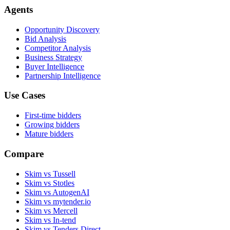
Agents
Opportunity Discovery
Bid Analysis
Competitor Analysis
Business Strategy
Buyer Intelligence
Partnership Intelligence
Use Cases
First-time bidders
Growing bidders
Mature bidders
Compare
Skim vs Tussell
Skim vs Stotles
Skim vs AutogenAI
Skim vs mytender.io
Skim vs Mercell
Skim vs In-tend
Skim vs Tenders Direct