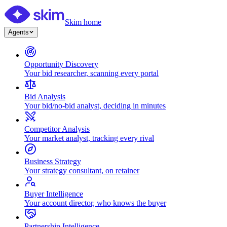
Skim home
Agents
Opportunity Discovery
Your bid researcher, scanning every portal
Bid Analysis
Your bid/no-bid analyst, deciding in minutes
Competitor Analysis
Your market analyst, tracking every rival
Business Strategy
Your strategy consultant, on retainer
Buyer Intelligence
Your account director, who knows the buyer
Partnership Intelligence