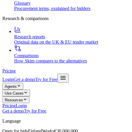
Glossary
Procurement terms, explained for bidders
Research & comparisons
Research reports
Original data on the UK & EU tender market
Comparisons
How Skim compares to the alternatives
Pricing
Login
Get a demo
Try for Free
Agents
Use Cases
Resources
Pricing
Login
Get a demo
Try for Free
Language
Open for bids
Finland
Works
€30,000,000