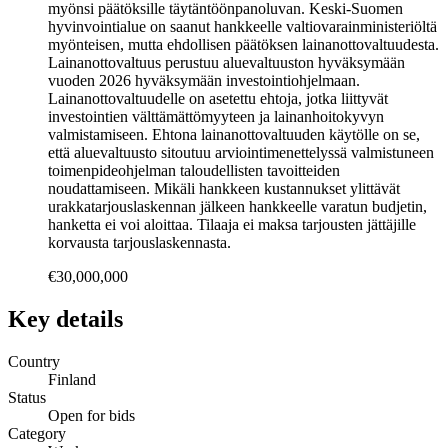
myönsi päätöksille täytäntöönpanoluvan. Keski-Suomen
hyvinvointialue on saanut hankkeelle valtiovarainministeriöltä
myönteisen, mutta ehdollisen päätöksen lainanottovaltuudesta.
Lainanottovaltuus perustuu aluevaltuuston hyväksymään
vuoden 2026 hyväksymään investointiohjelmaan.
Lainanottovaltuudelle on asetettu ehtoja, jotka liittyvät
investointien välttämättömyyteen ja lainanhoitokyvyn
valmistamiseen. Ehtona lainanottovaltuuden käytölle on se,
että aluevaltuusto sitoutuu arviointimenettelyssä valmistuneen
toimenpideohjelman taloudellisten tavoitteiden
noudattamiseen. Mikäli hankkeen kustannukset ylittävät
urakkatarjouslaskennan jälkeen hankkeelle varatun budjetin,
hanketta ei voi aloittaa. Tilaaja ei maksa tarjousten jättäjille
korvausta tarjouslaskennasta.
€30,000,000
Key details
Country
Finland
Status
Open for bids
Category