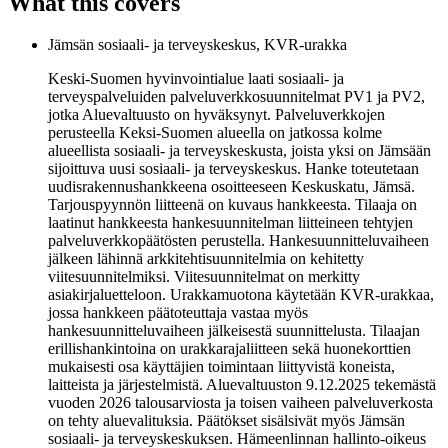
What this covers
Jämsän sosiaali- ja terveyskeskus, KVR-urakka
Keski-Suomen hyvinvointialue laati sosiaali- ja
terveyspalveluiden palveluverkkosuunnitelmat PV1 ja PV2,
jotka Aluevaltuusto on hyväksynyt. Palveluverkkojen
perusteella Keksi-Suomen alueella on jatkossa kolme
alueellista sosiaali- ja terveyskeskusta, joista yksi on Jämsään
sijoittuva uusi sosiaali- ja terveyskeskus. Hanke toteutetaan
uudisrakennushankkeena osoitteeseen Keskuskatu, Jämsä.
Tarjouspyynnön liitteenä on kuvaus hankkeesta. Tilaaja on
laatinut hankkeesta hankesuunnitelman liitteineen tehtyjen
palveluverkkopäätösten perustella. Hankesuunnitteluvaiheen
jälkeen lähinnä arkkitehtisuunnitelmia on kehitetty
viitesuunnitelmiksi. Viitesuunnitelmat on merkitty
asiakirjaluetteloon. Urakkamuotona käytetään KVR-urakkaa,
jossa hankkeen päätoteuttaja vastaa myös
hankesuunnitteluvaiheen jälkeisestä suunnittelusta. Tilaajan
erillishankintoina on urakkarajaliitteen sekä huonekorttien
mukaisesti osa käyttäjien toimintaan liittyvistä koneista,
laitteista ja järjestelmistä. Aluevaltuuston 9.12.2025 tekemästä
vuoden 2026 talousarviosta ja toisen vaiheen palveluverkosta
on tehty aluevalituksia. Päätökset sisälsivät myös Jämsän
sosiaali- ja terveyskeskuksen. Hämeenlinnan hallinto-oikeus