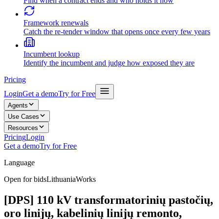
Find when a contract ends and who holds it now
Framework renewals
Catch the re-tender window that opens once every few years
Incumbent lookup
Identify the incumbent and judge how exposed they are
Pricing
Login
Get a demo
Try for Free
Agents
Use Cases
Resources
Pricing
Login
Get a demo
Try for Free
Language
Open for bids
Lithuania
Works
[DPS] 110 kV transformatorinių pastočių,
oro linijų, kabelinių linijų remonto,