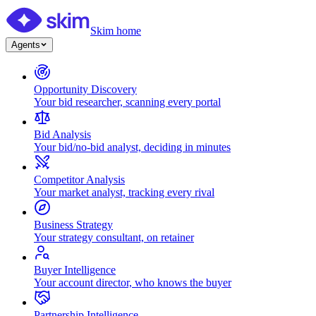
Skim home
Agents
Opportunity Discovery
Your bid researcher, scanning every portal
Bid Analysis
Your bid/no-bid analyst, deciding in minutes
Competitor Analysis
Your market analyst, tracking every rival
Business Strategy
Your strategy consultant, on retainer
Buyer Intelligence
Your account director, who knows the buyer
Partnership Intelligence