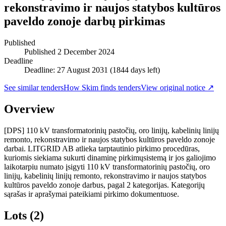
rekonstravimo ir naujos statybos kultūros
paveldo zonoje darbų pirkimas
Published
Published
2 December 2024
Deadline
Deadline: 27 August 2031 (1844 days left)
See similar tenders
How Skim finds tenders
View original notice ↗
Overview
[DPS] 110 kV transformatorinių pastočių, oro linijų, kabelinių linijų
remonto, rekonstravimo ir naujos statybos kultūros paveldo zonoje
darbai. LITGRID AB atlieka tarptautinio pirkimo procedūras,
kuriomis siekiama sukurti dinaminę pirkimųsistemą ir jos galiojimo
laikotarpiu numato įsigyti 110 kV transformatorinių pastočių, oro
linijų, kabelinių linijų remonto, rekonstravimo ir naujos statybos
kultūros paveldo zonoje darbus, pagal 2 kategorijas. Kategorijų
sąrašas ir aprašymai pateikiami pirkimo dokumentuose.
Lots (2)