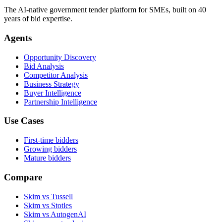
The AI-native government tender platform for SMEs, built on 40
years of bid expertise.
Agents
Opportunity Discovery
Bid Analysis
Competitor Analysis
Business Strategy
Buyer Intelligence
Partnership Intelligence
Use Cases
First-time bidders
Growing bidders
Mature bidders
Compare
Skim vs Tussell
Skim vs Stotles
Skim vs AutogenAI