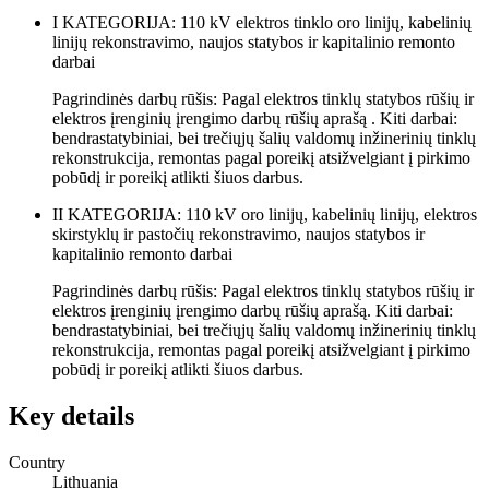
I KATEGORIJA: 110 kV elektros tinklo oro linijų, kabelinių
linijų rekonstravimo, naujos statybos ir kapitalinio remonto
darbai
Pagrindinės darbų rūšis: Pagal elektros tinklų statybos rūšių ir
elektros įrenginių įrengimo darbų rūšių aprašą . Kiti darbai:
bendrastatybiniai, bei trečiųjų šalių valdomų inžinerinių tinklų
rekonstrukcija, remontas pagal poreikį atsižvelgiant į pirkimo
pobūdį ir poreikį atlikti šiuos darbus.
II KATEGORIJA: 110 kV oro linijų, kabelinių linijų, elektros
skirstyklų ir pastočių rekonstravimo, naujos statybos ir
kapitalinio remonto darbai
Pagrindinės darbų rūšis: Pagal elektros tinklų statybos rūšių ir
elektros įrenginių įrengimo darbų rūšių aprašą. Kiti darbai:
bendrastatybiniai, bei trečiųjų šalių valdomų inžinerinių tinklų
rekonstrukcija, remontas pagal poreikį atsižvelgiant į pirkimo
pobūdį ir poreikį atlikti šiuos darbus.
Key details
Country
Lithuania