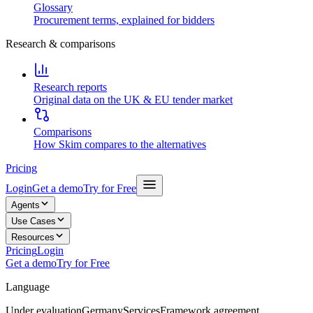
Glossary
Procurement terms, explained for bidders
Research & comparisons
Research reports
Original data on the UK & EU tender market
Comparisons
How Skim compares to the alternatives
Pricing
Login
Get a demo
Try for Free
Agents
Use Cases
Resources
Pricing
Login
Get a demo
Try for Free
Language
Under evaluation
Germany
Services
Framework agreement