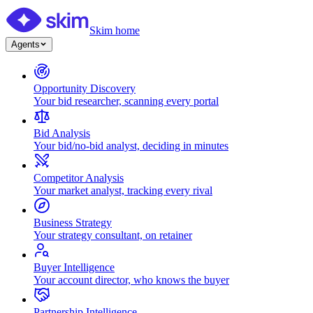
Skim home
Agents
Opportunity Discovery
Your bid researcher, scanning every portal
Bid Analysis
Your bid/no-bid analyst, deciding in minutes
Competitor Analysis
Your market analyst, tracking every rival
Business Strategy
Your strategy consultant, on retainer
Buyer Intelligence
Your account director, who knows the buyer
Partnership Intelligence