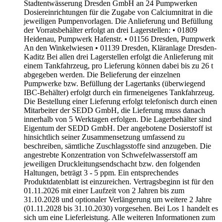
Stadtentwässerung Dresden GmbH an 24 Pumpwerken
Dosiereinrichtungen für die Zugabe von Calciumnitrat in die
jeweiligen Pumpenvorlagen. Die Anlieferung und Befüllung
der Vorratsbehälter erfolgt an drei Lagerstellen: • 01809
Heidenau, Pumpwerk Hafenstr. • 01156 Dresden, Pumpwerk
An den Winkelwiesen • 01139 Dresden, Kläranlage Dresden-
Kaditz Bei allen drei Lagerstellen erfolgt die Anlieferung mit
einem Tankfahrzeug, pro Lieferung können dabei bis zu 26 t
abgegeben werden. Die Belieferung der einzelnen
Pumpwerke bzw. Befüllung der Lagertanks (überwiegend
IBC-Behälter) erfolgt durch ein firmeneigenes Tankfahrzeug.
Die Bestellung einer Lieferung erfolgt telefonisch durch einen
Mitarbeiter der SEDD GmbH, die Lieferung muss danach
innerhalb von 5 Werktagen erfolgen. Die Lagerbehälter sind
Eigentum der SEDD GmbH. Der angebotene Dosierstoff ist
hinsichtlich seiner Zusammensetzung umfassend zu
beschreiben, sämtliche Zuschlagsstoffe sind anzugeben. Die
angestrebte Konzentration von Schwefelwasserstoff am
jeweiligen Druckleitungsendschacht bzw. den folgenden
Haltungen, beträgt 3 - 5 ppm. Ein entsprechendes
Produktdatenblatt ist einzureichen. Vertragsbeginn ist für den
01.11.2026 mit einer Laufzeit von 2 Jahren bis zum
31.10.2028 und optionaler Verlängerung um weitere 2 Jahre
(01.11.2028 bis 31.10.2030) vorgesehen. Bei Los 1 handelt es
sich um eine Lieferleistung. Alle weiteren Informationen zum