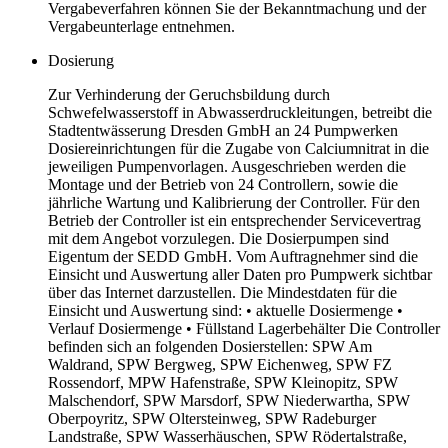
Vergabeverfahren können Sie der Bekanntmachung und der
Vergabeunterlage entnehmen.
Dosierung
Zur Verhinderung der Geruchsbildung durch
Schwefelwasserstoff in Abwasserdruckleitungen, betreibt die
Stadtentwässerung Dresden GmbH an 24 Pumpwerken
Dosiereinrichtungen für die Zugabe von Calciumnitrat in die
jeweiligen Pumpenvorlagen. Ausgeschrieben werden die
Montage und der Betrieb von 24 Controllern, sowie die
jährliche Wartung und Kalibrierung der Controller. Für den
Betrieb der Controller ist ein entsprechender Servicevertrag
mit dem Angebot vorzulegen. Die Dosierpumpen sind
Eigentum der SEDD GmbH. Vom Auftragnehmer sind die
Einsicht und Auswertung aller Daten pro Pumpwerk sichtbar
über das Internet darzustellen. Die Mindestdaten für die
Einsicht und Auswertung sind: • aktuelle Dosiermenge •
Verlauf Dosiermenge • Füllstand Lagerbehälter Die Controller
befinden sich an folgenden Dosierstellen: SPW Am
Waldrand, SPW Bergweg, SPW Eichenweg, SPW FZ
Rossendorf, MPW Hafenstraße, SPW Kleinopitz, SPW
Malschendorf, SPW Marsdorf, SPW Niederwartha, SPW
Oberpoyritz, SPW Oltersteinweg, SPW Radeburger
Landstraße, SPW Wasserhäuschen, SPW Rödertalstraße,