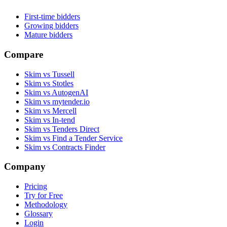
First-time bidders
Growing bidders
Mature bidders
Compare
Skim vs Tussell
Skim vs Stotles
Skim vs AutogenAI
Skim vs mytender.io
Skim vs Mercell
Skim vs In-tend
Skim vs Tenders Direct
Skim vs Find a Tender Service
Skim vs Contracts Finder
Company
Pricing
Try for Free
Methodology
Glossary
Login