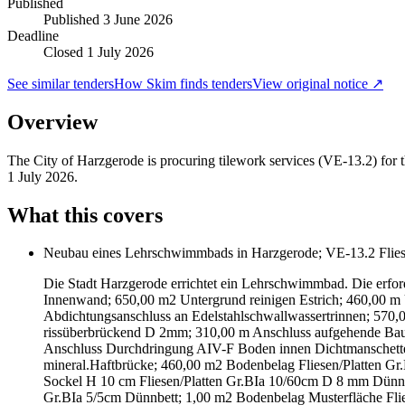
Published
Published
3 June 2026
Deadline
Closed 1 July 2026
See similar tenders
How Skim finds tenders
View original notice ↗
Overview
The City of Harzgerode is procuring tilework services (VE-13.2) for
1 July 2026.
What this covers
Neubau eines Lehrschwimmbads in Harzgerode; VE-13.2 Flies
Die Stadt Harzgerode errichtet ein Lehrschwimmbad. Die erfor
Innenwand; 650,00 m2 Untergrund reinigen Estrich; 460,00 m 
Abdichtungsanschluss an Edelstahlschwallwassertrinnen; 5
rissüberbrückend D 2mm; 310,00 m Anschluss aufgehende Bau
Anschluss Durchdringung AIV-F Boden innen Dichtmanschette;
mineral.Haftbrücke; 460,00 m2 Bodenbelag Fliesen/Platten 
Sockel H 10 cm Fliesen/Platten Gr.BIa 10/60cm D 8 mm Dünnbe
Gr.BIa 5/5cm Dünnbett; 1,00 m2 Bodenbelag Musterfläche Fli