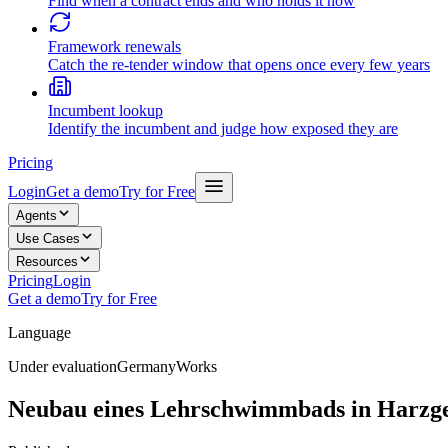
Find when a contract ends and who holds it now
Framework renewals
Catch the re-tender window that opens once every few years
Incumbent lookup
Identify the incumbent and judge how exposed they are
Pricing
Login
Get a demo
Try for Free
Agents
Use Cases
Resources
Pricing
Login
Get a demo
Try for Free
Language
Under evaluation
Germany
Works
Neubau eines Lehrschwimmbads in Harzger