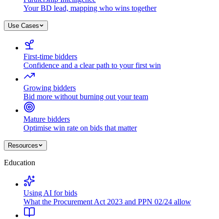
Your BD lead, mapping who wins together
Use Cases
First-time bidders
Confidence and a clear path to your first win
Growing bidders
Bid more without burning out your team
Mature bidders
Optimise win rate on bids that matter
Resources
Education
Using AI for bids
What the Procurement Act 2023 and PPN 02/24 allow