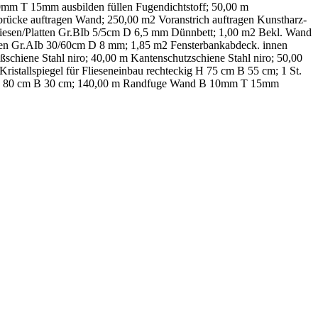
0mm T 15mm ausbilden füllen Fugendichtstoff; 50,00 m
ücke auftragen Wand; 250,00 m2 Voranstrich auftragen Kunstharz-
iesen/Platten Gr.BIb 5/5cm D 6,5 mm Dünnbett; 1,00 m2 Bekl. Wand
tten Gr.AIb 30/60cm D 8 mm; 1,85 m2 Fensterbankabdeck. innen
chiene Stahl niro; 40,00 m Kantenschutzschiene Stahl niro; 50,00
ristallspiegel für Flieseneinbau rechteckig H 75 cm B 55 cm; 1 St.
eckig H 80 cm B 30 cm; 140,00 m Randfuge Wand B 10mm T 15mm