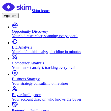
Skim home
Agents
Opportunity Discovery
Your bid researcher, scanning every portal
Bid Analysis
Your bid/no-bid analyst, deciding in minutes
Competitor Analysis
Your market analyst, tracking every rival
Business Strategy
Your strategy consultant, on retainer
Buyer Intelligence
Your account director, who knows the buyer
Partnership Intelligence