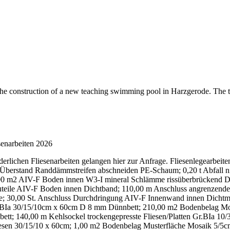
 the construction of a new teaching swimming pool in Harzgerode. The 
enarbeiten 2026
derlichen Fliesenarbeiten gelangen hier zur Anfrage. Fliesenlegearb
Überstand Randdämmstreifen abschneiden PE-Schaum; 0,20 t Abfall nic
70,00 m2 AIV-F Boden innen W3-I mineral Schlämme rissüberbrücken
teile AIV-F Boden innen Dichtband; 110,00 m Anschluss angrenzende
 30,00 St. Anschluss Durchdringung AIV-F Innenwand innen Dichtman
Gr.BIa 30/15/10cm x 60cm D 8 mm Dünnbett; 210,00 m2 Bodenbelag Mo
tt; 140,00 m Kehlsockel trockengepresste Fliesen/Platten Gr.BIa 10/3
esen 30/15/10 x 60cm; 1,00 m2 Bodenbelag Musterfläche Mosaik 5/5c