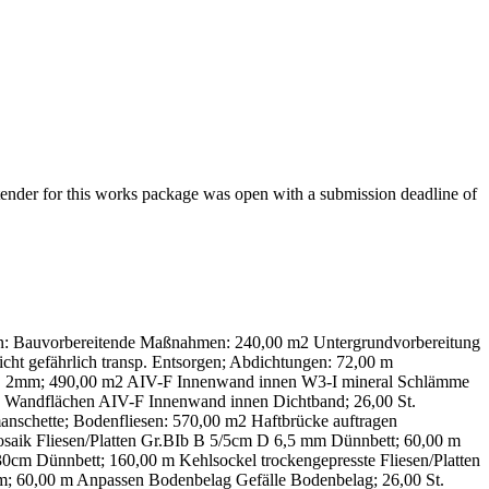
tender for this works package was open with a submission deadline of
eiten: Bauvorbereitende Maßnahmen: 240,00 m2 Untergrundvorbereitung
ht gefährlich transp. Entsorgen; Abdichtungen: 72,00 m
d D 2mm; 490,00 m2 AIV-F Innenwand innen W3-I mineral Schlämme
 Wandflächen AIV-F Innenwand innen Dichtband; 26,00 St.
schette; Bodenfliesen: 570,00 m2 Haftbrücke auftragen
saik Fliesen/Platten Gr.BIb B 5/5cm D 6,5 mm Dünnbett; 60,00 m
0cm Dünnbett; 160,00 m Kehlsockel trockengepresste Fliesen/Platten
m; 60,00 m Anpassen Bodenbelag Gefälle Bodenbelag; 26,00 St.