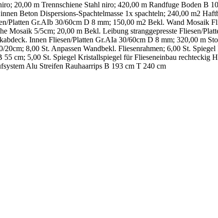
niro; 20,00 m Trennschiene Stahl niro; 420,00 m Randfuge Boden B 1
en Beton Dispersions-Spachtelmasse 1x spachteln; 240,00 m2 Haftbr
sen/Platten Gr.AIb 30/60cm D 8 mm; 150,00 m2 Bekl. Wand Mosaik Fl
he Mosaik 5/5cm; 20,00 m Bekl. Leibung stranggepresste Fliesen/Pla
kabdeck. Innen Fliesen/Platten Gr.AIa 30/60cm D 8 mm; 320,00 m Stoßs
0/20cm; 8,00 St. Anpassen Wandbekl. Fliesenrahmen; 6,00 St. Spiegel K
cm B 55 cm; 5,00 St. Spiegel Kristallspiegel für Flieseneinbau recht
laufsystem Alu Streifen Rauhaarrips B 193 cm T 240 cm