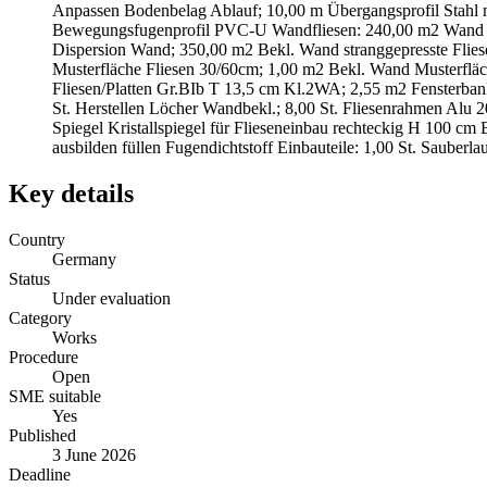
Anpassen Bodenbelag Ablauf; 10,00 m Übergangsprofil Stahl 
Bewegungsfugenprofil PVC-U Wandfliesen: 240,00 m2 Wand inn
Dispersion Wand; 350,00 m2 Bekl. Wand stranggepresste Flie
Musterfläche Fliesen 30/60cm; 1,00 m2 Bekl. Wand Musterfläc
Fliesen/Platten Gr.BIb T 13,5 cm Kl.2WA; 2,55 m2 Fensterban
St. Herstellen Löcher Wandbekl.; 8,00 St. Fliesenrahmen Alu 2
Spiegel Kristallspiegel für Flieseneinbau rechteckig H 100 
ausbilden füllen Fugendichtstoff Einbauteile: 1,00 St. Sauber
Key details
Country
Germany
Status
Under evaluation
Category
Works
Procedure
Open
SME suitable
Yes
Published
3 June 2026
Deadline