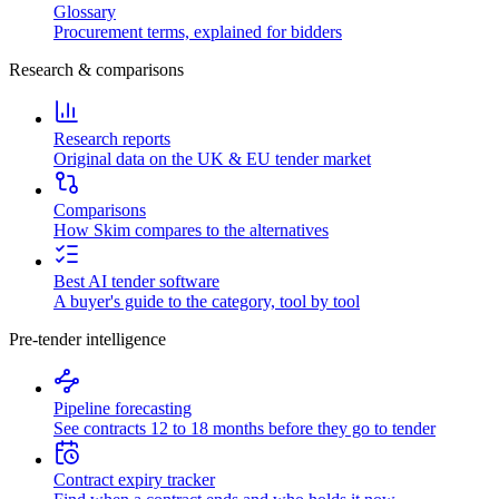
Glossary
Procurement terms, explained for bidders
Research & comparisons
Research reports
Original data on the UK & EU tender market
Comparisons
How Skim compares to the alternatives
Best AI tender software
A buyer's guide to the category, tool by tool
Pre-tender intelligence
Pipeline forecasting
See contracts 12 to 18 months before they go to tender
Contract expiry tracker