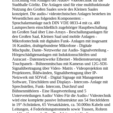
Errichtung von Anlagen der Audio-/ Videotechnik für die
Stadthalle Görlitz. Die Anlagen sind für eine multifunktionale
Nutzung des Großen Saales sowie des Kleinen Saales
konzipiert. Die audio-/ videotechnischen Anlagen bestehen im
Wesentlichen aus folgenden Komponenten: -
Sprachalarmanlage nach DIN VDE 0833-4 mit ca. 400
Lautsprechern einschließlich zugehöriger Hauptbeschallung
im Großen Saal über Line-Arrays - Beschallungsanlagen für
den Großen Saal, Kleinen Saal und mobile Anlagen -
Mikrofontechnik mit digitalen Funk- Anlagen mit insgesamt
16 Kanälen, drahtgebundene Mikrofone - Digitale
Mischpulte, Dante- Netzwerke zur Audio- Signalverteilung -
Hörgeschädigtenanlagen mit Induktionsschleifen und
Auracast - Datennetzwerke Ethernet - Mediensteuerung mit
Touchpanels - Bühnenmitschau mit Kameras und 12G-SDI-
Signalübertragung über Video- Matrix - Videoprojektion mit
Projektoren, Bildwänden, Signalübertragung über IP-
Netzwerk mit SDVoE - Digital Signage mit Management
Software, Türschildern und Displays - Intercom- Anlage mit
Sprechstellen, Funk- Intercom, Durchruf und
Bühnenmithören - Eine Hauptverteilung und 5
Unterverteilungen Audio/ Video Für die Audio-/ Videotechnik
wird eine komplette passive Infrastruktur aus 54 Steckfeldern
in 19“-Schränken, 65 Versatzkästen, ca. 50.000m Kabeln und
Leitungen, 4 Federleitungstrommeln sowie Trassen, Rohren