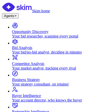
Skim home
Agents
Opportunity Discovery
Your bid researcher, scanning every portal
Bid Analysis
Your bid/no-bid analyst, deciding in minutes
Competitor Analysis
Your market analyst, tracking every rival
Business Strategy
Your strategy consultant, on retainer
Buyer Intelligence
Your account director, who knows the buyer
Partnership Intelligence