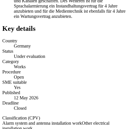
und Kanälen geschaffen. Des Weiteren ist für die
Sprachalarmierung ein Instandhaltungsvertrag für 4 Jahre
anzubieten und für die Medientechnik ist ebenfalls für 4 Jahre
ein Wartungsvertrag anzubieten.
Key details
Country
Germany
Status
Under evaluation
Category
Works
Procedure
Open
SME suitable
Yes
Published
12 May 2026
Deadline
Closed
Classification (CPV)
Alarm system and antenna installation work
Other electrical
installation work