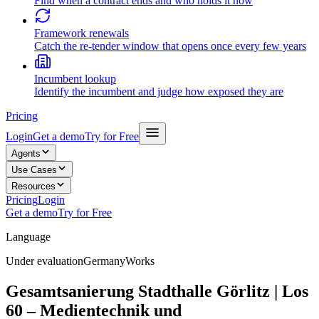
Find when a contract ends and who holds it now
Framework renewals
Catch the re-tender window that opens once every few years
Incumbent lookup
Identify the incumbent and judge how exposed they are
Pricing
Login
Get a demo
Try for Free
Agents
Use Cases
Resources
Pricing
Login
Get a demo
Try for Free
Language
Under evaluation
Germany
Works
Gesamtsanierung Stadthalle Görlitz | Los
60 – Medientechnik und