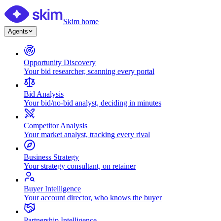
Skim home
Agents
Opportunity Discovery
Your bid researcher, scanning every portal
Bid Analysis
Your bid/no-bid analyst, deciding in minutes
Competitor Analysis
Your market analyst, tracking every rival
Business Strategy
Your strategy consultant, on retainer
Buyer Intelligence
Your account director, who knows the buyer
Partnership Intelligence