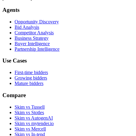
Agents
Opportunity Discovery
Bid Analysis
Competitor Analysis
Business Strategy
Buyer Intelligence
Partnership Intelligence
Use Cases
First-time bidders
Growing bidders
Mature bidders
Compare
Skim vs Tussell
Skim vs Stotles
Skim vs AutogenAI
Skim vs mytender.io
Skim vs Mercell
Skim vs In-tend