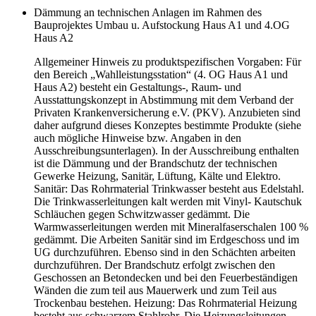
Dämmung an technischen Anlagen im Rahmen des
Bauprojektes Umbau u. Aufstockung Haus A1 und 4.OG
Haus A2
Allgemeiner Hinweis zu produktspezifischen Vorgaben: Für
den Bereich „Wahlleistungsstation“ (4. OG Haus A1 und
Haus A2) besteht ein Gestaltungs-, Raum- und
Ausstattungskonzept in Abstimmung mit dem Verband der
Privaten Krankenversicherung e.V. (PKV). Anzubieten sind
daher aufgrund dieses Konzeptes bestimmte Produkte (siehe
auch mögliche Hinweise bzw. Angaben in den
Ausschreibungsunterlagen). In der Ausschreibung enthalten
ist die Dämmung und der Brandschutz der technischen
Gewerke Heizung, Sanitär, Lüftung, Kälte und Elektro.
Sanitär: Das Rohrmaterial Trinkwasser besteht aus Edelstahl.
Die Trinkwasserleitungen kalt werden mit Vinyl- Kautschuk
Schläuchen gegen Schwitzwasser gedämmt. Die
Warmwasserleitungen werden mit Mineralfaserschalen 100 %
gedämmt. Die Arbeiten Sanitär sind im Erdgeschoss und im
UG durchzuführen. Ebenso sind in den Schächten arbeiten
durchzuführen. Der Brandschutz erfolgt zwischen den
Geschossen an Betondecken und bei den Feuerbeständigen
Wänden die zum teil aus Mauerwerk und zum Teil aus
Trockenbau bestehen. Heizung: Das Rohrmaterial Heizung
besteht aus schwarzem Stahlrohr. Die Heizungsleitungen