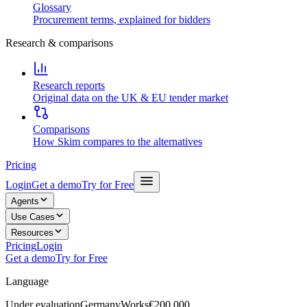
Glossary
Procurement terms, explained for bidders
Research & comparisons
Research reports
Original data on the UK & EU tender market
Comparisons
How Skim compares to the alternatives
Pricing
Login
Get a demo
Try for Free
Agents
Use Cases
Resources
Pricing
Login
Get a demo
Try for Free
Language
Under evaluation
Germany
Works
€200,000