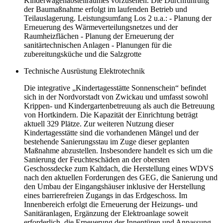
Kinderwagenabstellraumes vorzusehen. Die Durchführung
der Baumaßnahme erfolgt im laufenden Betrieb und
Teilauslagerung. Leistungsumfang Los 2 u.a.: - Planung der
Erneuerung des Wärmeverteilungsnetzes und der
Raumheizflächen - Planung der Erneuerung der
sanitärtechnischen Anlagen - Planungen für die
zubereitungsküche und die Salzgrotte
Technische Ausrüstung Elektrotechnik
Die integrative „Kindertagesstätte Sonnenschein“ befindet
sich in der Nordvorstadt von Zwickau und umfasst sowohl
Krippen- und Kindergartenbetreuung als auch die Betreuung
von Hortkindern. Die Kapazität der Einrichtung beträgt
aktuell 329 Plätze. Zur weiteren Nutzung dieser
Kindertagesstätte sind die vorhandenen Mängel und der
bestehende Sanierungsstau im Zuge dieser geplanten
Maßnahme abzustellen. Insbesondere handelt es sich um die
Sanierung der Feuchteschäden an der obersten
Geschossdecke zum Kaltdach, die Herstellung eines WDVS
nach den aktuellen Forderungen des GEG, die Sanierung und
den Umbau der Eingangshäuser inklusive der Herstellung
eines barrierefreien Zugangs in das Erdgeschoss. Im
Innenbereich erfolgt die Erneuerung der Heizungs- und
Sanitäranlagen, Ergänzung der Elektroanlage soweit
erforderlich, die Erneuerung der Innentüren und Anpassung