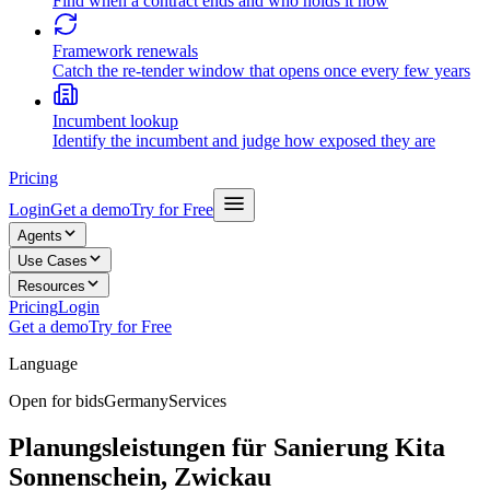
Find when a contract ends and who holds it now
Framework renewals
Catch the re-tender window that opens once every few years
Incumbent lookup
Identify the incumbent and judge how exposed they are
Pricing
Login
Get a demo
Try for Free
Agents
Use Cases
Resources
Pricing
Login
Get a demo
Try for Free
Language
Open for bids
Germany
Services
Planungsleistungen für Sanierung Kita
Sonnenschein, Zwickau