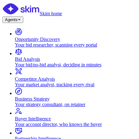
Skim home
Agents
Opportunity Discovery
Your bid researcher, scanning every portal
Bid Analysis
Your bid/no-bid analyst, deciding in minutes
Competitor Analysis
Your market analyst, tracking every rival
Business Strategy
Your strategy consultant, on retainer
Buyer Intelligence
Your account director, who knows the buyer
Partnership Intelligence