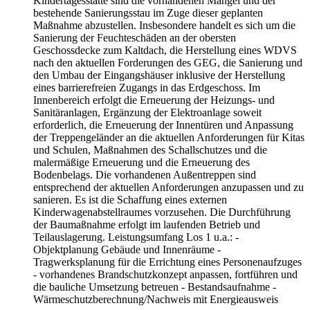
Kindertagesstätte sind die vorhandenen Mängel und der
bestehende Sanierungsstau im Zuge dieser geplanten
Maßnahme abzustellen. Insbesondere handelt es sich um die
Sanierung der Feuchteschäden an der obersten
Geschossdecke zum Kaltdach, die Herstellung eines WDVS
nach den aktuellen Forderungen des GEG, die Sanierung und
den Umbau der Eingangshäuser inklusive der Herstellung
eines barrierefreien Zugangs in das Erdgeschoss. Im
Innenbereich erfolgt die Erneuerung der Heizungs- und
Sanitäranlagen, Ergänzung der Elektroanlage soweit
erforderlich, die Erneuerung der Innentüren und Anpassung
der Treppengeländer an die aktuellen Anforderungen für Kitas
und Schulen, Maßnahmen des Schallschutzes und die
malermäßige Erneuerung und die Erneuerung des
Bodenbelags. Die vorhandenen Außentreppen sind
entsprechend der aktuellen Anforderungen anzupassen und zu
sanieren. Es ist die Schaffung eines externen
Kinderwagenabstellraumes vorzusehen. Die Durchführung
der Baumaßnahme erfolgt im laufenden Betrieb und
Teilauslagerung. Leistungsumfang Los 1 u.a.: -
Objektplanung Gebäude und Innenräume -
Tragwerksplanung für die Errichtung eines Personenaufzuges
- vorhandenes Brandschutzkonzept anpassen, fortführen und
die bauliche Umsetzung betreuen - Bestandsaufnahme -
Wärmeschutzberechnung/Nachweis mit Energieausweis